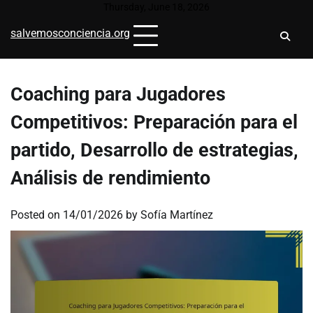
Skip
Thursday, June 18, 2026
to
salvemosconciencia.org
content
Coaching para Jugadores
Competitivos: Preparación para el
partido, Desarrollo de estrategias,
Análisis de rendimiento
Posted on
14/01/2026
by
Sofía Martínez