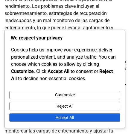
rendimiento. Los problemas clave incluyen el
sobreentrenamiento, estrategias de recuperación
inadecuadas y un mal monitoreo de las cargas de
entrenamiento, lo que puede llevar al agotamiento y
resultados disminuidos.
We respect your privacy
Riesgos y gestión del sobreentrenamiento
Cookies help us improve your experience, deliver
personalized content, and analyze traffic. You can
El sobreentrenamiento ocurre cuando los atletas entrenan
choose which cookies to allow by clicking
más allá de la capacidad de recuperación de su cuerpo, lo
Customize
. Click
Accept All
to consent or
Reject
que lleva a la fatiga y al rendimiento disminuido. Los
All
to decline non-essential cookies.
signos de sobreentrenamiento incluyen fatiga persistente,
disminución de la motivación y mayor susceptibilidad a
Customize
lesiones. Los entrenadores deben estar atentos para
reconocer estos síntomas y prevenir retrocesos a largo
Reject All
plazo.
Accept All
Para gestionar el sobreentrenamiento, es crucial
monitorear las cargas de entrenamiento y ajustar la