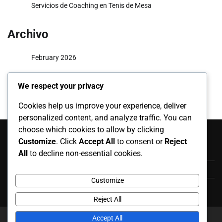
Servicios de Coaching en Tenis de Mesa
Archivo
February 2026
January 2026
We respect your privacy
Cookies help us improve your experience, deliver
personalized content, and analyze traffic. You can
Categorías
choose which cookies to allow by clicking
Customize
. Click
Accept All
to consent or
Reject
Programas de Entrenamiento en Tenis de Mesa
All
to decline non-essential cookies.
Servicios de Arbitraje en Tenis de Mesa
Customize
Servicios de Coaching en Tenis de Mesa
Reject All
Accept All
Copyright © 2026
salvemosconciencia.org
Theme: News